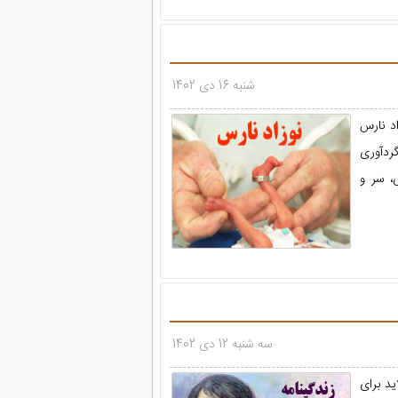
شنبه 16 دی 1402
اد نارس
یی گردآوری
، سر و
سه شنبه 12 دی 1402
 پروین اعتصامی در قالب فایل ppt با 8 اسلاید برای