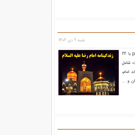
شنبه 9 دی 1402
پاورپوینت با موضوع زندگی نامه امام رضا علیه السلام در قالب فایل ppt با 22
ت شامل
د امام،
 و ...