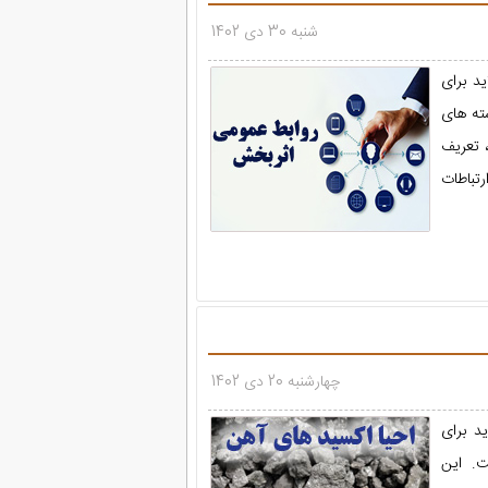
شنبه 30 دی 1402
می اثر بخش در قالب فایل ppt با 20 اسلاید برای
ته های
 تعریف
تباطات
چهارشنبه 20 دی 1402
های آهن در قالب فایل ppt با 23 اسلاید برای
. این