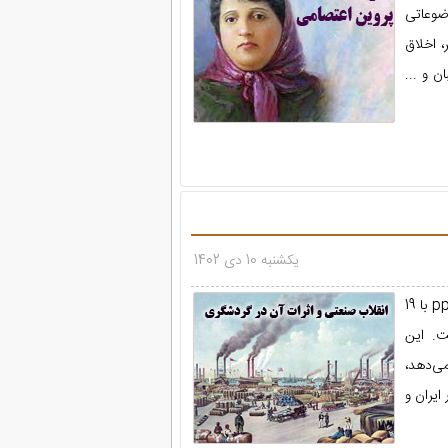
ضوعاتی
 اخلاق
ن و ...
یکشنبه 10 دی 1402
پاورپوینت با موضوع انقلاب صنعتی و اثرات آن در گردشگری در قالب فایل ppt با 19
ت. این
ی‌دهد،
ایران و