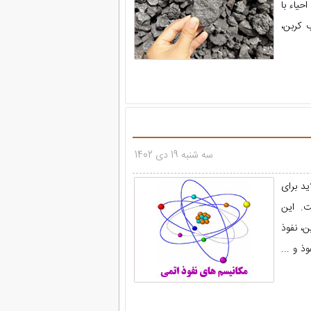
حیاء با
 کربن،
سه شنبه 19 دی 1402
ای نفوذ اتمی در قالب فایل ppt با 32 اسلاید برای
. این
، نفوذ
ذ و ...