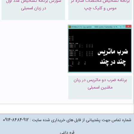
برنامه تشخیص مختصات اشاره گر
سورس برنامه تشخیص عدد اول
موس و کلیک چپ
در زبان اسمبلی
برنامه ضرب دو ماتریس در ربان
ماشین اسمبلی
شماره تماس جهت پشتیبانی از فایل های خریداری شده سایت : 912-8484-0914
قره داغی