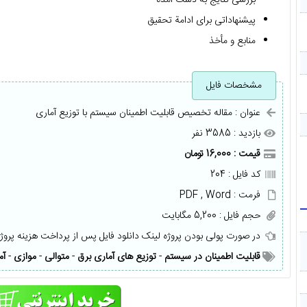
پیشنهاداتی برای ادامة تحقیق
منابع و مأخذ
مشخصات فایل
عنوان : مقاله تخصيص قابلیت اطمینان سیستم با توزیع آماری
بازدید : 3585 نفر
قیمت : 16,000 تومان
کد فایل : 204
فرمت : PDF , Word
حجم فایل : 5,200 مگابایت
در صورت پولی بودن پروژه لینک دانلود فایل پس از پرداخت هزینه پروژ
قابليت اطمينان در سیستم
-
توزیع های آماری برق
-
متوالی
-
موازی
-
آم