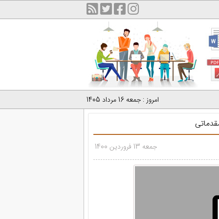
امروز : جمعه 16 مرداد 1405
قدماتی
جمعه 13 فروردین 1400