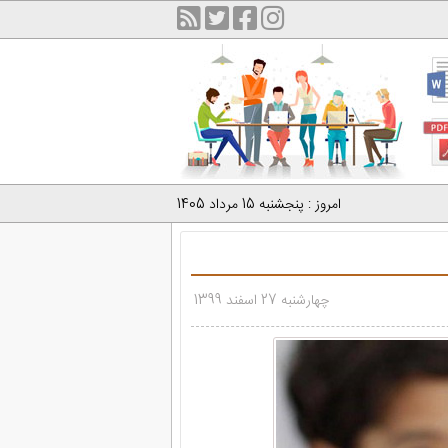
امروز : پنجشنبه 15 مرداد 1405
چهارشنبه 27 اسفند 1399