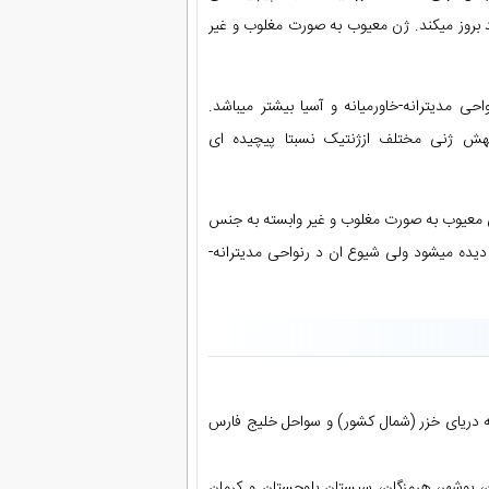
 بروز میکند. ژن معیوب به صورت مغلوب و غیر
ی مدیترانه-خاورمیانه و آسیا بیشتر میباشد.
 شایعترین بیماری ژنتیک میباشد که با داشتن بیش از 200 جهش ژنی مختلف ازژنتیک نسبتا پیچیده ای
ژن معیوب به صورت مغلوب و غیر وابسته به جنس
دیده میشود ولی شیوع ان د رنواحی مدیترانه-
 دریای خزر (شمال کشور) و سواحل خلیج فارس
ن، بوشهر، هرمزگان، سیستان بلوچستان و کرمان