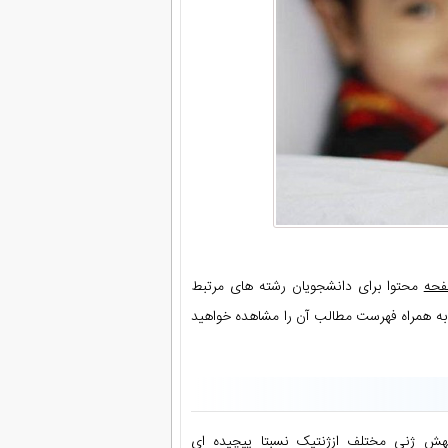
محتوا برای دانشجویان رشته های مرتبط
به همراه فهرست مطالب آن را مشاهده خواهید
 شایعترین بیماری ژنتیک میباشد که با داشتن بیش از 200 جهش ژنی مختلف ازژنتیک نسبتا پیچیده ای