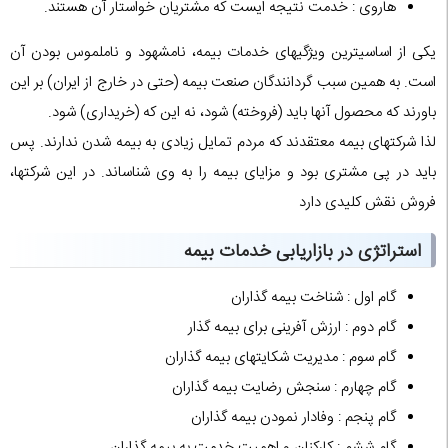
هاروی : خدمت نتیجه ایست که مشتریان خواستار آن هستند.
یکی از اساسی‏ترین ویژگی‏های خدمات بیمه، نامشهود و ناملموس بودن آن
است. به همین سبب گردانندگان صنعت بیمه (حتی در خارج از ایران) بر این
باورند که محصول آن‏ها باید (فروخته) شود، نه این که (خریداری) شود.
لذا شرکت‏های بیمه معتقدند که مردم تمایل زیادی به بیمه شدن ندارند. پس
باید در پی مشتری بود و مزایای بیمه را به وی شناساند. در این شرکت‏ها،
فروش نقش کلیدی دارد
استراتژی در بازاریابی خدمات بیمه
گام اول : شناخت بیمه‏ گذاران
گام دوم : ارزش آفرینی برای‏ بیمه‏ گذار
گام سوم : مدیریت شکایت‏های بیمه‏ گذاران
گام چهارم : سنجش رضایت بیمه‏ گذاران
گام پنجم : وفادار نمودن بیمه گذاران
گام ششم : کارکنان و اهمیت خدمت به‏ بیمه ‏گذاران