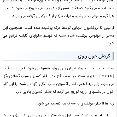
عمل بازدم بصورت غیر فعال (پاسیو) و توسط نیروی ارتجاعی ریه ها و جدار
سینه انجام می گیرد. دستگاه تنفس از دهان یا بینی شروع می شود، در بینی
هوا گرم و مرطوب می شود و ذرات بزرگتر از 6 میکرون گرفته می شوند.
از بینی تا برونشیول انتهایی توسط مژک پوشیده شده است، همچنین این
مسیر از موکوس پوشیده شده است که توسط سلولهای گابلت ترشح می
شود.
گردش خون ریوی
میزان خونی که از طریق شریان ریوی وارد ششها می شود با برون ده قلب
(lit ⁄ min 5) برابر است. در تمام بافتها بدن فقر اکسیژن سبب گشادی رگها
می شود، ولی ریه کاهش فشار اکسیژن سبب تنگی رگها می شود. با این کار،
خون در بخشهای از ریه توزیع می گردد که فشار اکسیژن بالایی دارد.
ریه ها از نظر خونگیری به سه ناحیه تقسیم می شود:
ناحیه ای که در سیستول و دیاستول خون رسانی ندارد. (در حالت