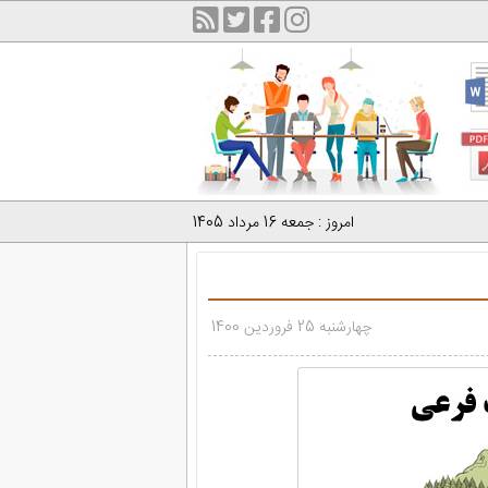
امروز : جمعه 16 مرداد 1405
چهارشنبه 25 فروردین 1400