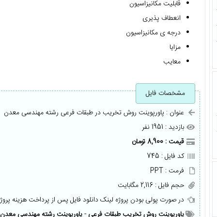
قابلیت مکانیزاسیون
انعطاف پذیری
درجه ی مکانیزاسیون
مزایا
معایب
مشخصات فایل
عنوان : پاورپوینت روش تخريب در طبقات فرعی رشته مهندسی معدن
بازدید : 1951 نفر
قیمت : 8,900 تومان
کد فایل : 745
فرمت : PPT
حجم فایل : 2,116 مگابایت
در صورت پولی بودن پروژه لینک دانلود فایل پس از پرداخت هزینه پروژ
پاورپوینت روش تخریب طبقات فرعی
-
پاورپوینت رشته مهندسی معدن