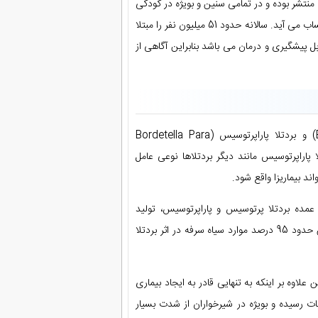
نتشر بوده و در تمامی سنین و بویژه در کودکی
عارض می شود. این بیماری یکی از شایعترین ناخوشی های مولّد سرفه به حساب می آید. سالانه حدود 51 میلیون نفر را مبتلا
ل پیشگیری و درمان می باشد بنابراین آگاهی از
عامل مولّد سیاه سرفه، شامل بردتلا پرتوسیس (Bordetella Pertussis) و بردتلا پاراپرتوسیس (Bordetella Para
ردتلا پاراپرتوسیس مانند دیگر بردتلاها نوعی عامل
د بیماریزا واقع شود.
عمده بردتلا پرتوسیس و پاراپرتوسیس، تولید
توکسین بوسیله پرتوسیس و عدم تولید آن به وسیله پاراپرتوسیس. در ضمن حدود 95 درصد موارد سیاه سرفه در اثر بردتلا
علاوه بر اینکه به تنهایی قادر به ایجاد بیماری
ات رسیده و بویژه در شیرخواران از شدت بسیار