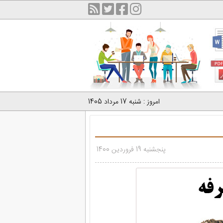
امروز : شنبه 17 مرداد 1405
پنجشنبه 19 فروردین 1400