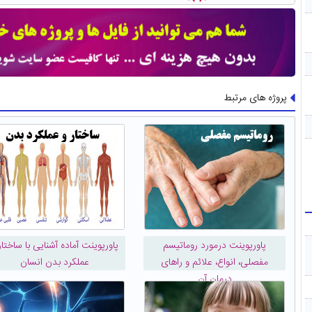
پروژه های مرتبط
پاورپوینت درمورد روماتیسم
پاورپوینت آماده آشنایی با ساختار
مفصلی، انواع، علائم و راهای
عملکرد بدن انسان
درمان آن