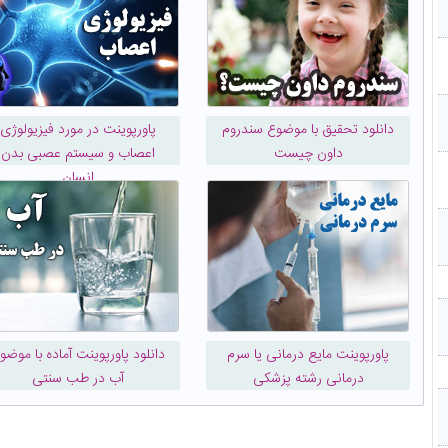
دانلود تحقیق با موضوع سندروم
پاورپوینت در مورد فیزیولوژی
داون چیست
اعصاب و سیستم عصبی بدن
انسان
پاورپوینت مایع درمانی یا سرم
دانلود پاورپوینت آماده با موضو
درمانی رشته پزشکی
آب در طب سنتی