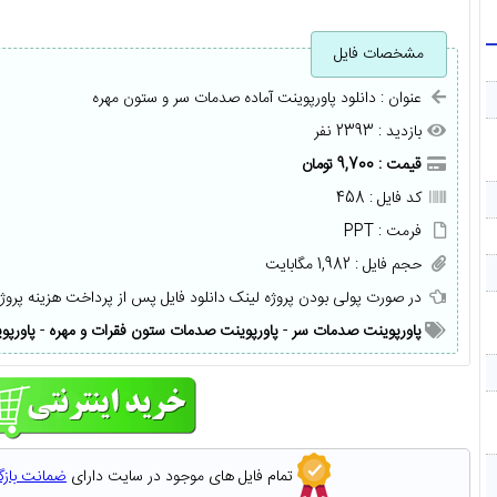
مشخصات فایل
عنوان : دانلود پاورپوینت آماده صدمات سر و ستون مهره
بازدید : 2393 نفر
قیمت : 9,700 تومان
کد فایل : 458
فرمت : PPT
حجم فایل : 1,982 مگابایت
در صورت پولی بودن پروژه لینک دانلود فایل پس از پرداخت هزینه پروژ
پاورپوینت صدمات سر
-
پاورپوینت صدمات ستون فقرات و مهره
-
پاورپو
تمام فایل های موجود در سایت دارای
ضمانت باز