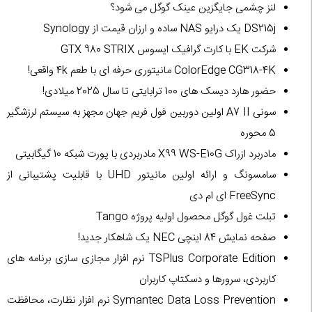
لنز چشمی جایگزین عینک گوگل می شود؟
DS215j یک درایو NAS ساده و ارزان قیمت از Synology
شرکت EK با کارت گرافیک ایسوس GTX 980 STRIX
ColorEdge CG318-4K مانیتوری حرفه ای با طعم 4k واقعی!
حضور هارد دیسک های 100 ترابایتی تا سال 2025 میلادی!
سونی A7 II اولین دوربین فول فریم جهان مجهز به سیستم لرزشگیر
5 محوره
مادربرد ازراک X99 WS-E10G مادربردی با پورت شبکه 10 گیگابیتی
سامسونگ و ارائه اولین مانیتور UHD با قابلیت پشتیبانی از
FreeSync ای ام دی
تبلت غول گوگل محصول اولیه پروژه Tango
صفحه نمایش 84 اینچی NEC یک شاهکار جدید!
TSPlus Corporate Edition نرم افزار مجازی سازی برنامه های
کاربردی، سرورها و دسکتاپ کاربران
Symantec Data Loss Prevention نرم افزار نظارت، محافظت