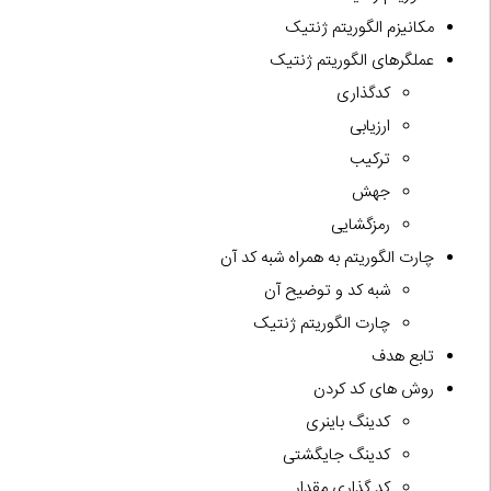
مکانیزم الگوریتم ژنتیک
عملگرهای الگوریتم ژنتیک
کدگذاری
ارزیابی
ترکیب
جهش
رمزگشایی
چارت الگوریتم به همراه شبه کد آن
شبه کد و توضیح آن
چارت الگوریتم ژنتیک
تابع هدف
روش های کد کردن
کدینگ باینری
کدینگ جایگشتی
کد گذاری مقدار