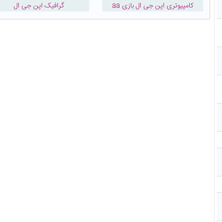
کامپیوتری اپن جی ال بازی aa
گرافیک اپن جی ال