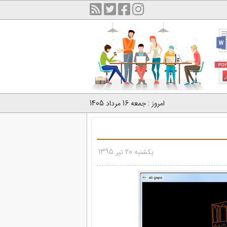
امروز : جمعه 16 مرداد 1405
یکشنبه 20 تیر 1395