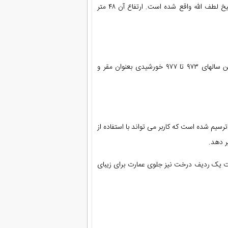
در ضلع غربی میدان نقش جهان اصفهان و روبروی مسجد شیخ لطف الله واقع شده است. ارتفاع آن ۴۸ متر
این بنا پس از انتقال پایتخت از قزوین به اصفهان توسط شاه عباس اول بین سالهای ۹۷۳ تا ۹۷۷ خورشیدی بعنوان مقر و
سیم شده است که کاربر می تواند با استفاده از
ت یک ردیف درخت نیز جلوی عمارت برای زیبای