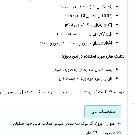
glBegin(GL_LINES) رسم خط
glBegin(GL_LINE_LOOP)
glColor3f رنگ آمیزی اشکال
glLineWidth تایین ضخامت خط
gluLookAt تایین زاویه دید دوربین و بیننده
تکنیک های مورد استفاده در این پروژه:
رسم اشکال سه بعدی به صورت سیمی
تایین زاویه دید بیننده توسط کاربر
لازم به ذکر است که پروژه شامل توضیحاتی در قالب کامنت داخل سورس برای خ
مشخصات فایل
عنوان : پروژه گرافیک سه بعدی سیمی عمارت عالی قاپو اصفهان
بازدید : 3902 نفر