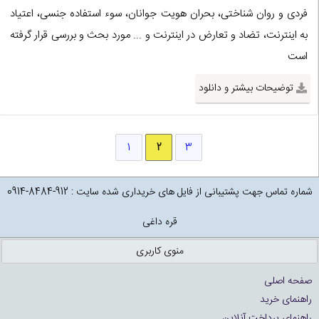
فردى و روان شناختی، بحران هويت جوانان، سوء استفاده جنسی، اعتياد
به اينترنت، تضاد و تعارض در اينترنت و ... مورد بحث و بررسی قرار گرفته
است
توضیحات بیشتر و دانلود
1
2
3
شماره تماس جهت پشتیبانی از فایل های خریداری شده سایت : 912-8484-0914
قره داغی
منوی کاربری
صفحه اصلی
راهنمای خرید
راهنمای پرداخت آنلاین