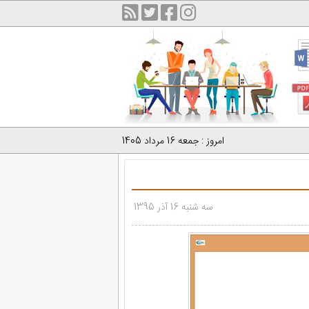
امروز : جمعه 16 مرداد 1405
سه شنبه 16 آذر 1395