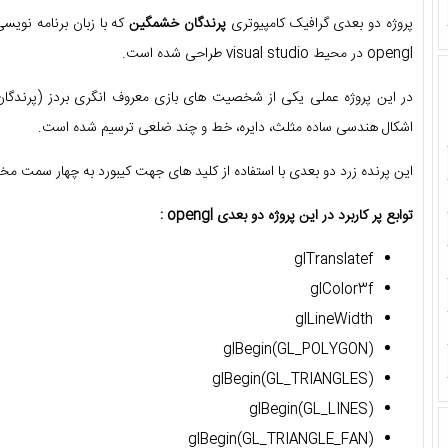
پروژه دو بعدی گرافیک کامپیوتری
پرندگان خشمگین
که با زبان برنامه نویس
opengl در محیط visual studio طراحی شده است.
در این پروژه عملی یکی از شخصیت های بازی معروف انگری بردز (پرندگ
اشکال هندسی ساده مثلث، دایره، خط و چند ضلعی ترسیم شده است.
این پرنده زرد دو بعدی با استفاده از کلید های جهت کیبورد به چهار سمت مخ
توابع پر کاربرد در این پروژه دو بعدی opengl :
glTranslatef
glColor3f
glLineWidth
glBegin(GL_POLYGON)
glBegin(GL_TRIANGLES)
glBegin(GL_LINES)
glBegin(GL_TRIANGLE_FAN)