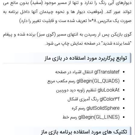
دیوارهای آبی رنگ را ندارد و تنها از مسیر موجود (سفید) بدون مانع می
تواند عبور کند. (موقعیت دیوار ها و نحوه چیدمان آنها داخل برنامه به
صورت یک ماتریس 8*10 تعریف شده ست و قابلیت تغییر را دارد)
گوی بازیکن پس ار رسیدن به انتهای مسیر (گوی سبز) برنده شده و پیغام
"شما برنده شدید" در صفحه نمایش چاپ می شود.
توابع پرکاربرد مورد استفاده در بازی ماز
glTranslatef انتقال اشیاء در صفحه
glBegin(GL_QUADS) رسم مکعب مربع
gluLookAt تنظیم زاویه دید دوربین
glColor3f رنگ آمیزی اشکال
glutSolidSphere رسم کره
glBegin(GL_LINES) رسم خط
تکنیک های مورد استفاده برنامه بازی ماز