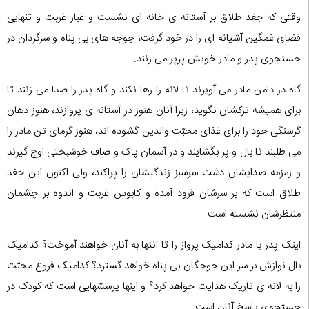
وقتی که جغد طلاق بر آستانه ی خانه ای نشست و غبار غربت و تنهایی
فضای غمگین آشیانه ای را در خود گرفت، جوجه های بی پناه و سرگردان در
جستجوی پدر و مادر خویش پرپر می زنند.
گاه در دامن مادر می آویزند تا لانه را رها نکند و گاه پدر را صدا می زنند تا
برای همیشه ترکشان نگوید، زیرا آنان هنوز در آستانه ی پروازند، هنوز دهان
گرسنگی خود را برای غذای محبّت والدین گشوده اند، هنوز گرمای تن مادر را
می طلبند تا بال و پر بگشایند و در آسمان پاک و صاف خوشبختی اوج گیرند
و زمزمه صدایشان دشت سرسبز زندگیشان را پراکند، ولی اکنون این جغد
طلاق است که بر سرشان فرود آمده و کابوس غربت و اندوه بر چشمان
منتظرشان نشسته است.
اینک پدر یا مادر کدامیک پرواز را تا انتها به آنان خواهند آموخت؟ کدامیک
بال نوازش بر سر این جوجگان بی پناه خواهد گسترد؟ کدامیک فروغ محبّت
را به لانه ی تاریک هدایت خواهد کرد؟ و اینها پرسشهایی است که کودک در
جستجوی پاسخ آنان است.