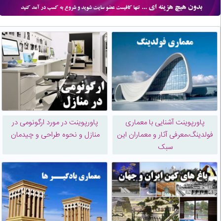
پاورپوینت آشنایی با معماری
پاورپوینت در مورد ارگونومی در
فولدینگ،معرفی آثار و معماران این
منازل و نحوه طراحی و چیدمان
سبک