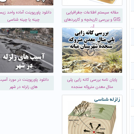
مقاله سیستم اطلاعات جغرافیایی
دانلود پاورپوینت آماده واحد زی
GIS و بررسی تاریخچه و کاربردهای
چینه یا چینه شناسی
آن
پایان نامه بررسی کانه زایی پلی
دانلود پاورپوینت در مورد آسی
متال معدن متروکه سنجده
های زلزله در شهر