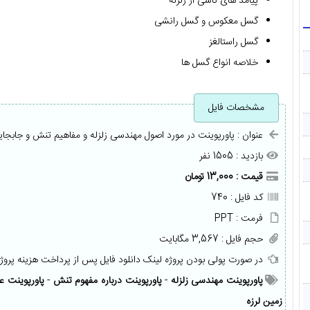
پیامد های ناشی از زلزله
گسل معکوس و گسل رانشی
گسل راستالغز
خلاصه انواع گسل ها
مشخصات فایل
عنوان : پاورپوینت در مورد اصول مهندسی زلزله و مفاهیم تنش و جابجایی
بازدید : 1505 نفر
قیمت : 13,000 تومان
کد فایل : 740
فرمت : PPT
حجم فایل : 3,567 مگابایت
در صورت پولی بودن پروژه لینک دانلود فایل پس از پرداخت هزینه پروژ
پاورپوینت مهندسی زلزله
-
پاورپوینت درباره مفهوم تنش
-
پاورپوینت عل
زمین لرزه