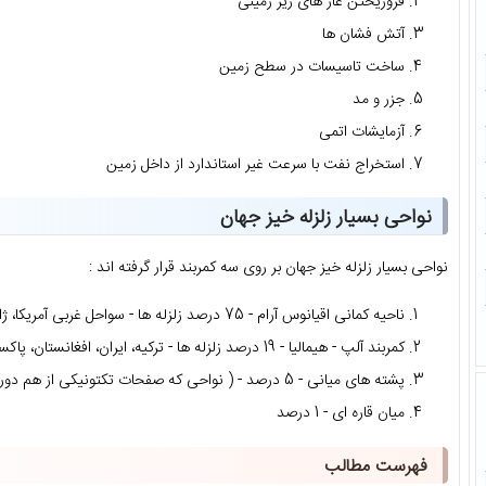
فروریختن غار های زیر زمینی
آتش فشان ها
ساخت تاسیسات در سطح زمین
جزر و مد
آزمایشات اتمی
استخراج نفت با سرعت غیر استاندارد از داخل زمین
نواحی بسیار زلزله خیز جهان
نواحی بسیار زلزله خیز جهان بر روی سه کمربند قرار گرفته اند :
ناحیه کمانی اقیانوس آرام - 75 درصد زلزله ها - سواحل غربی آمریکا، ژاپن، جزایر تایوان و....
کمربند آلپ - هیمالیا - 19 درصد زلزله ها - ترکیه، ایران، افغانستان، پاکستان، شمال هند و...
پشته های میانی - 5 درصد - ( نواحی که صفحات تکتونیکی از هم دور می شوند)
میان قاره ای - 1 درصد
فهرست مطالب