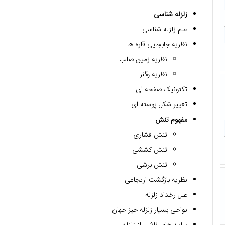
زلزله شناسی
علم زلزله شناسی
نظریه جابجایی قاره ها
نظریه زمین صلب
نظریه وگنر
تکتونیک صفحه ای
تغییر شکل پوسته ای
مفهوم تنش
تنش فشاری
تنش کششی
تنش برشی
نظریه بازگشت ارتجاعی
علل رخداد زلزله
نواحی بسیار زلزله خیز جهان