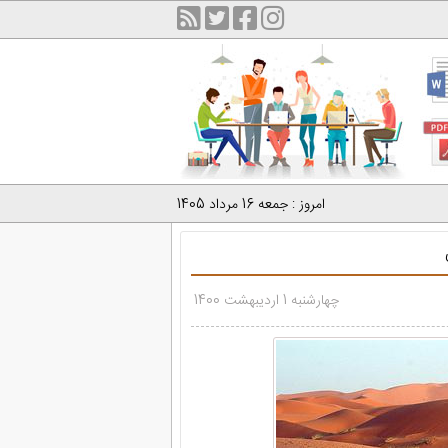
امروز : جمعه 16 مرداد 1405
چهارشنبه 1 اردیبهشت 1400