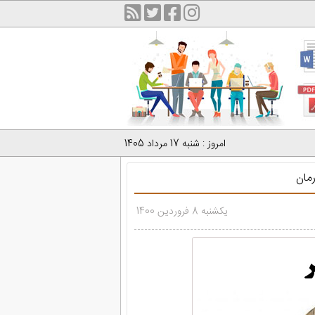
امروز : شنبه 17 مرداد 1405
مان
یکشنبه 8 فروردین 1400