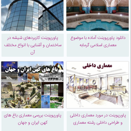
دانلود پاورپوینت آماده با موضوع
پاورپوینت کاربردهای شیشه در
معماری اسلامی گرمابه
ساختمان و آشنایی با انواع مختلف
آن
پاورپوینت در مورد معماری داخلی
پاورپوینت بررسی معماری باغ های
و طراحی داخلی رشته معماری
کهن ایران و جهان