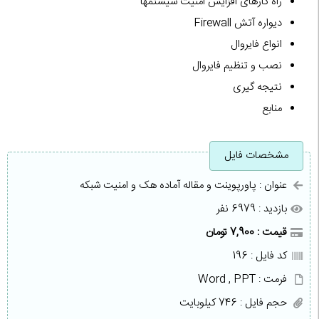
راه کارهای افزایش امنیت سیستمها
دیواره آتش Firewall
انواع فایروال
نصب و تنظیم فایروال
نتیجه گیری
منابع
مشخصات فایل
عنوان : پاورپوینت و مقاله آماده هک و امنیت شبکه
بازدید : 6979 نفر
قیمت : 7,900 تومان
کد فایل : 196
فرمت : Word , PPT
حجم فایل : 746 کیلوبایت