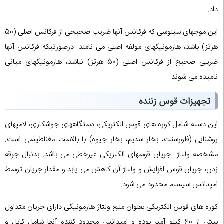
داد.
این موجهای سینوسی که فرکانس آنها ضریب صحیحی از فرکانس اصلی (50
هرتز) باشد، هارمونیکهای مولفه اصلی می نامند. درصورتیکه فرکانس آنها
ضریبی صحیح از فرکانس اصلی (50 هرتز) نباشد، هارمونیکهای میانی
نامیده می شوند.
تجهیزات قوس زننده
این دسته شامل کوره های قوس الکتریکی، دستگاههای جوشکاری، لامپهای
روشنایی (فلورسنت، بخار سدیم، بخار جیوه) با بالاست مغناطیسی است.
مشخصه ولتاژ- جریان قوسهای الکتریکی غیرخطی می باشد. بدنبال جرقه
زدن، جریان قوس افزایش و ولتاژ آن کاهش می یابد و مقدار جریان توسط
امپدانس سیستم محدود می شود.
کوره های قوس الکتریکی بعنوان منبع ولتاژ هارمونیکی دارای جریان متداول
بیش از 60 کیلو آمپر بوده و امپدانس محدود کننده آنها شامل کابل و