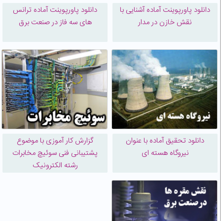
دانلود پاورپوینت آماده آشنایی با
دانلود پاورپوینت آماده ترانس
نقش خازن در مدار
های سه فاز در صنعت برق
دانلود تحقیق آماده با عنوان
گزارش کار آموزی با موضوع
نیروگاه هسته ای
پشتیبانی فنی سوئیچ مخابرات
رشته الکترونیک