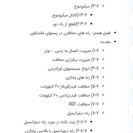
3-6) میکروموج
1-3-6)کانال میکروموج
2-3-6)قطع از راه دور
فصل هفتم : رله های حفاظتی در پستهای فشارقوی
مقدمه
1-7) ضرورت اتصال به زمین – نوتر
2-7) ضرورت برقراری حفاظت
3-7) انواع سیستمهای اورکارنتی
4-7) رله های ولتاژی
5-7) حفاظت فیدرکوپلاژ 20 کیلوولت
6-7) حفاظت فیدرترانس 20 کیلوولت
7-7) حفاظت REF
8-7) رله دیفرانسیل
1-8-7) چند نکته در مورد رله دیفرانسیل
2-8-7) رله دیفرانسیل با بالانس ولتاژی